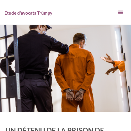
Skip
to
Etude d'avocats Trümpy
content
UN DÉTENU DE LA PRISON DE