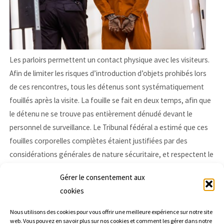
Les parloirs permettent un contact physique avec les visiteurs.
Afin de limiter les risques d’introduction d’objets prohibés lors
de ces rencontres, tous les détenus sont systématiquement
fouillés après la visite. La fouille se fait en deux temps, afin que
le détenu ne se trouve pas entièrement dénudé devant le
personnel de surveillance. Le Tribunal fédéral a estimé que ces
fouilles corporelles complètes étaient justifiées par des
considérations générales de nature sécuritaire, et respectent le
principe de proportionnalité (
ATF 141 I 141 du 7 avril 2015
).
Gérer le consentement aux
Etude Trümpy, juin 2019 à Lausanne et Echallens
, votre
cookies
partenaire pour toutes questions juridiques
Nous utilisons des cookies pour vous offrir une meilleure expérience sur notre site
web. Vous pouvez en savoir plus sur nos cookies et comment les gérer dans notre